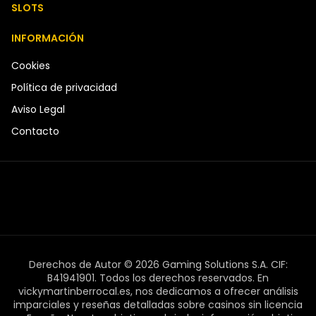
SLOTS
INFORMACIÓN
Cookies
Política de privacidad
Aviso Legal
Contacto
Derechos de Autor © 2026 Gaming Solutions S.A. CIF:
B41941901. Todos los derechos reservados. En
vickymartinberrocal.es, nos dedicamos a ofrecer análisis
imparciales y reseñas detalladas sobre casinos sin licencia