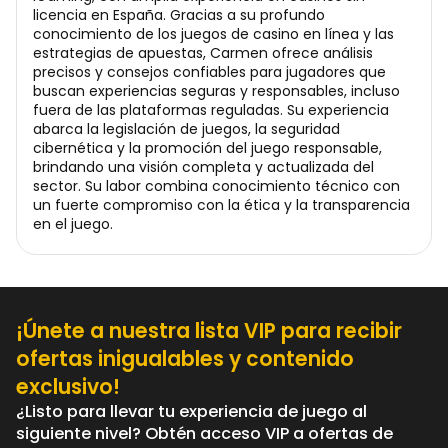
licencia en España. Gracias a su profundo
conocimiento de los juegos de casino en línea y las
estrategias de apuestas, Carmen ofrece análisis
precisos y consejos confiables para jugadores que
buscan experiencias seguras y responsables, incluso
fuera de las plataformas reguladas. Su experiencia
abarca la legislación de juegos, la seguridad
cibernética y la promoción del juego responsable,
brindando una visión completa y actualizada del
sector. Su labor combina conocimiento técnico con
un fuerte compromiso con la ética y la transparencia
en el juego.
¡Únete a nuestra lista VIP para recibir
ofertas inigualables y contenido
exclusivo!
¿Listo para llevar tu experiencia de juego al
siguiente nivel? Obtén acceso VIP a ofertas de