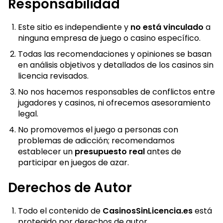
Responsabilidad
Este sitio es independiente y
no está vinculado
a
ninguna empresa de juego o casino específico.
Todas las recomendaciones y opiniones se basan
en análisis objetivos y detallados de los casinos sin
licencia revisados.
No nos hacemos responsables de conflictos entre
jugadores y casinos, ni ofrecemos asesoramiento
legal.
No promovemos el juego a personas con
problemas de adicción; recomendamos
establecer un
presupuesto real
antes de
participar en juegos de azar.
Derechos de Autor
Todo el contenido de
CasinosSinLicencia.es
está
protegido por derechos de autor.